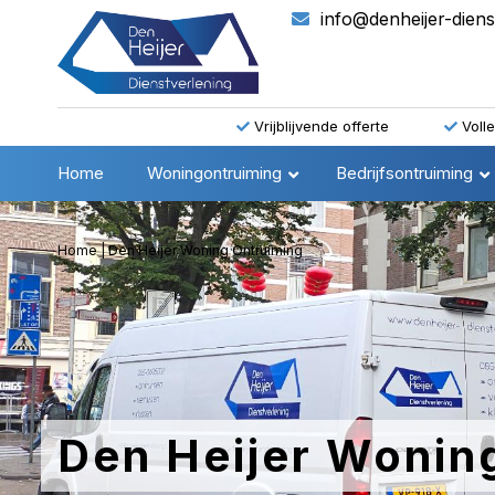
info@denheijer-diens
Vrijblijvende offerte
Voll
Home
Woningontruiming
Bedrijfsontruiming
Home
|
Den Heijer Woning Ontruiming
Den Heijer Wonin