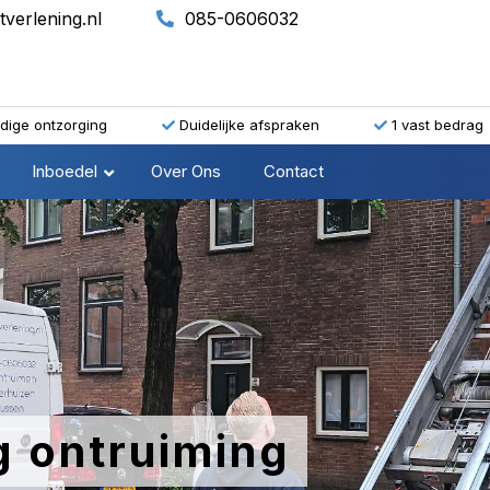
tverlening.nl
085-0606032
edige ontzorging
Duidelijke afspraken
1 vast bedrag
Inboedel
Over Ons
Contact
g ontruiming