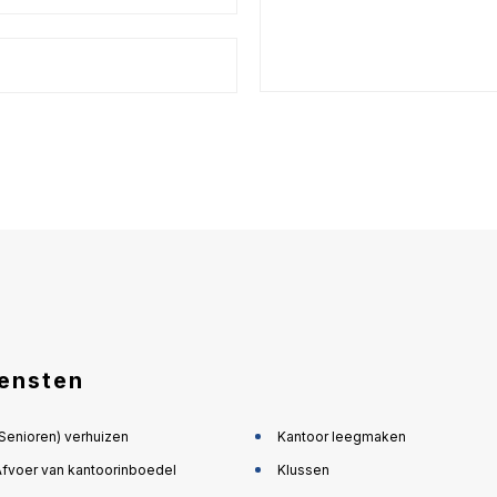
ensten
(Senioren) verhuizen
Kantoor leegmaken
Afvoer van kantoorinboedel
Klussen