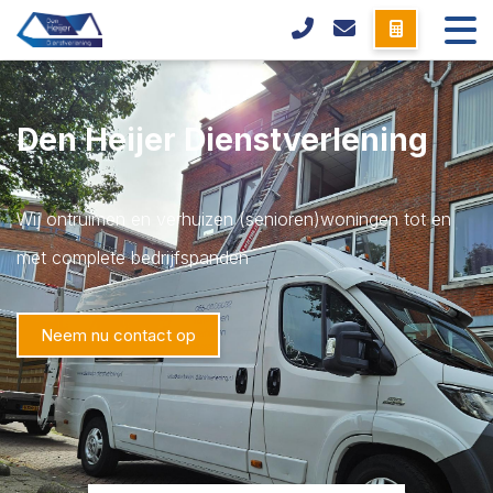
Den Heijer Dienstverlening
Wij ontruimen en verhuizen (senioren)woningen tot en
met complete bedrijfspanden
Neem nu contact op