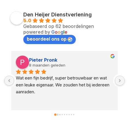
Den Heijer Dienstverlening
5.0
Gebaseerd op 62 beoordelingen
powered by
G
o
o
g
l
e
beoordeel ons op
Irvin Wekking
8 maanden geleden
Fijn contact, snel schakelen en keurig ontruimd. 
A
Wij zijn tevreden!
b
t
k